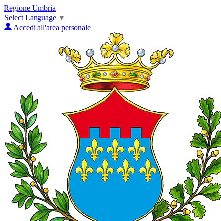
Regione Umbria
Select Language
▼
Accedi all'area personale