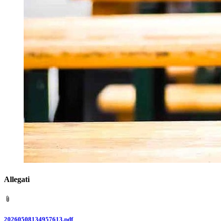
Allegati
20260508134957613.pdf