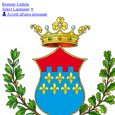
Regione Umbria
Select Language
▼
Accedi all'area personale